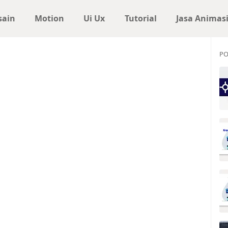
sain
Motion
Ui Ux
Tutorial
Jasa Animas
PO