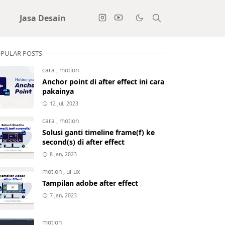
i
Jasa Desain
PULAR POSTS
cara
,
motion
Anchor point di after effect ini cara
pakainya
12 Jul, 2023
cara
,
motion
Solusi ganti timeline frame(f) ke
second(s) di after effect
8 Jan, 2023
motion
,
ui-ux
Tampilan adobe after effect
7 Jan, 2023
motion