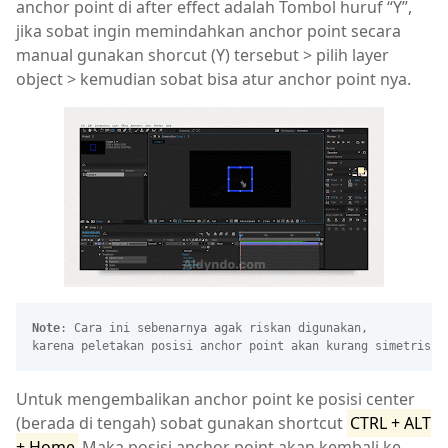
anchor point di after effect adalah Tombol huruf
Y
,
jika sobat ingin memindahkan anchor point secara
manual gunakan shorcut (Y) tersebut > pilih layer
object > kemudian sobat bisa atur anchor point nya.
Note
: Cara ini sebenarnya agak riskan digunakan,
karena peletakan posisi anchor point akan kurang simetris.
Untuk mengembalikan anchor point ke posisi center
(berada di tengah) sobat gunakan shortcut
CTRL + ALT
+ Home
Maka posisi anchor point akan kembali ke