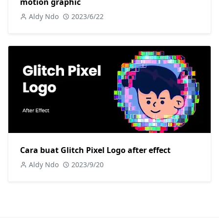
motion graphic
Aldy Ndo
2023/6/22
Cara buat Glitch Pixel Logo after effect
Aldy Ndo
2023/9/20