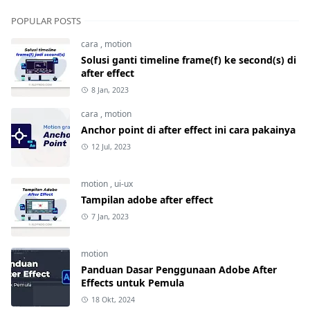
POPULAR POSTS
cara
,
motion
Solusi ganti timeline frame(f) ke second(s) di
after effect
8 Jan, 2023
cara
,
motion
Anchor point di after effect ini cara pakainya
12 Jul, 2023
motion
,
ui-ux
Tampilan adobe after effect
7 Jan, 2023
motion
Panduan Dasar Penggunaan Adobe After
Effects untuk Pemula
18 Okt, 2024