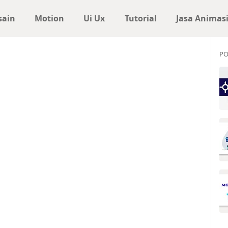
sain
Motion
Ui Ux
Tutorial
Jasa Animas
PO