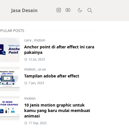
i
Jasa Desain
PULAR POSTS
cara
,
motion
Anchor point di after effect ini cara
pakainya
12 Jul, 2023
motion
,
ui-ux
Tampilan adobe after effect
7 Jan, 2023
motion
10 Jenis motion graphic untuk
kamu yang baru mulai membuat
animasi
17 Sep, 2022